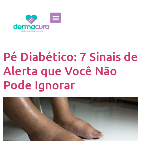
Pé Diabético: 7 Sinais de
Alerta que Você Não
Pode Ignorar